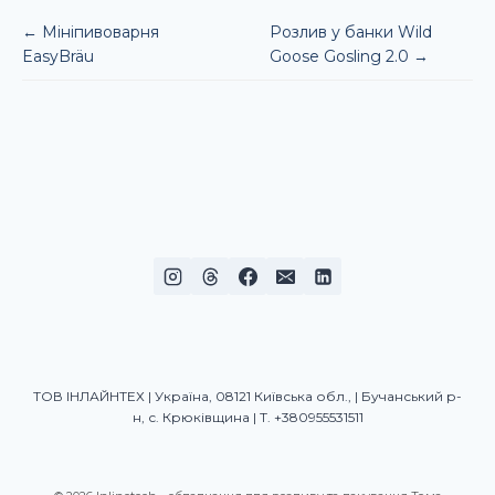
← Мініпивоварня
Розлив у банки Wild
EasyBräu
Goose Gosling 2.0 →
ТОВ ІНЛАЙНТЕХ | Україна, 08121 Київська обл., | Бучанський р-
н, с. Крюківщина | Т. +380955531511