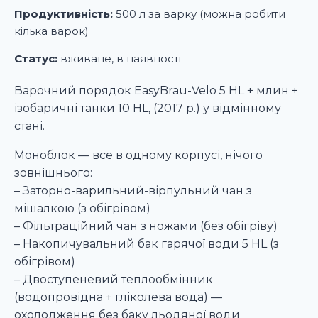
Продуктивність:
500 л за варку (можна робити
кілька варок)
Статус:
вживане, в наявності
Варочний порядок EasyBrau-Velo 5 HL + млин +
ізобаричні танки 10 HL, (2017 р.) у відмінному
стані.
Моноблок — все в одному корпусі, нічого
зовнішнього:
– Заторно-варильний-вірпульний чан з
мішалкою (з обігрівом)
– Фільтраційний чан з ножами (без обігріву)
– Накопичувальний бак гарячої води 5 HL (з
обігрівом)
– Двоступеневий теплообмінник
(водопровідна + гліколева вода) —
охолодження без баку льодяної води